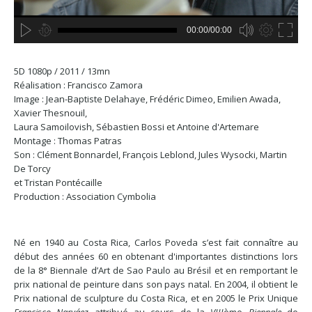
00:00/00:00
no source
no source
no source
no source
no source
no source
no source
no source
no source
no source
no source
no source
no source
no source
no source
no source
no source
no source
no source
no source
HD
5D 1080p / 2011 / 13mn
SD
Réalisation : Francisco Zamora
Image : Jean-Baptiste Delahaye, Frédéric Dimeo, Emilien Awada,
Xavier Thesnouil,
Laura Samoilovish, Sébastien Bossi et Antoine d'Artemare
Montage : Thomas Patras
Son : Clément Bonnardel, François Leblond, Jules Wysocki, Martin
De Torcy
et Tristan Pontécaille
Production : Association Cymbolia
Né en 1940 au Costa Rica, Carlos Poveda s’est fait connaître au
début des années 60 en obtenant d'importantes distinctions lors
de la 8° Biennale d’Art de Sao Paulo au Brésil et en remportant le
prix national de peinture dans son pays natal. En 2004, il obtient le
Prix national de sculpture du Costa Rica, et en 2005 le Prix Unique
Francisco Narváez
attribué au cours de la
VIII
ème
Biennale
de