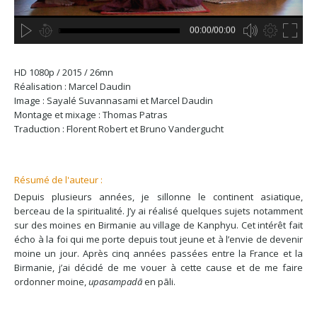
00:00/00:00
no source
no source
no source
no source
no source
no source
no source
no source
no source
no source
no source
no source
no source
no source
no source
no source
no source
no source
no source
no source
HD
HD 1080p / 2015 / 26mn
SD
Réalisation : Marcel Daudin
Image : Sayalé Suvannasami et Marcel Daudin
Montage et mixage : Thomas Patras
Traduction : Florent Robert et Bruno Vandergucht
Résumé de l'auteur :
Depuis plusieurs années, je sillonne le continent asiatique,
berceau de la spiritualité. J’y ai réalisé quelques sujets notamment
sur des moines en Birmanie au village de Kanphyu. Cet intérêt fait
écho à la foi qui me porte depuis tout jeune et à l’envie de devenir
moine un jour. Après cinq années passées entre la France et la
Birmanie, j’ai décidé de me vouer à cette cause et de me faire
ordonner moine,
upasampadā
en pāli.