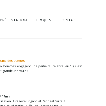
PRÉSENTATION
PROJETS
CONTACT
umé des auteurs :
x hommes engagent une partie du célèbre jeu "Qui est
?" grandeur nature !
 / 7mn
lisation : Grégoire Brigand et Raphaël Guitaut
ge : David Merlin-Duffey et Cedric Le Maout