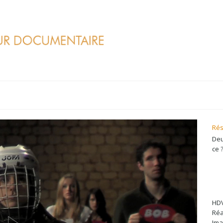
Rés
Deu
ce 
HDV
Réa
Ima