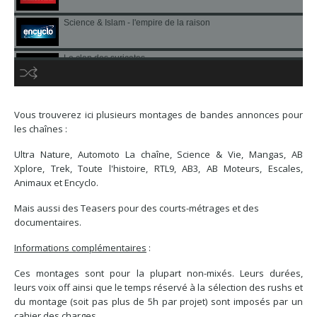
Science & Islam - l'empire de la raison
Le clan des suricates
no source
no source
no source
no source
no source
no source
no source
no source
no source
no source
no source
no source
no source
no source
no source
no source
no source
no source
no source
no source
HD
Vous trouverez ici plusieurs montages de bandes annonces pour
SD
les chaînes :
Ultra Nature, Automoto La chaîne, Science & Vie, Mangas, AB
Xplore, Trek, Toute l'histoire, RTL9, AB3, AB Moteurs, Escales,
Animaux et Encyclo.
Mais aussi des Teasers pour des courts-métrages et des
documentaires.
Informations complémentaires
:
Ces montages sont pour la plupart non-mixés. Leurs durées,
leurs voix off ainsi que le temps réservé à la sélection des rushs et
du montage (soit pas plus de 5h par projet) sont imposés par un
cahier des charges .