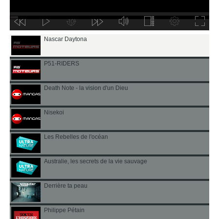
Nascar Daytona
P51-RIDERS
Death Note - la vision d'un Dieu
Nisekoi
Les Rebelles de l'océan
Australie, les secrets de la vie sauvage
Derrière ta peau
Philippe Pétain